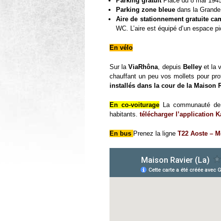
Parking gratuit
Place du 8 mai 1945
Parking zone bleue
dans la Grande 
Aire de stationnement gratuite ca
WC. L’aire est équipé d’un espace pi
En vélo
Sur la
ViaRhôna
, depuis
Belley
et la 
chauffant un peu vos mollets pour pro
installés dans la cour de la Maison 
En co-voiturage
La communauté de 
habitants.
télécharger l’application 
En bus
Prenez la ligne
T22 Aoste – M