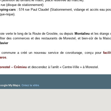
 (attention au dimanche matin, place réservée au marché).
rue (disque de stationnement)
mping-cars
: 574 rue Paul Claudel (Stationnement, vidange et accès eau possi
que-nique).
voie verte le long de la Route de Groslée, ou depuis
Montalieu
et les étangs d
fiter des commerces et des restaurants de Morestel, et bien-sûr de la Mais
Ravier
commune a créé un nouveau service de covoiturage, conçu pour
facil
Karos
.
orestel – Crémieu
et descendez à l’arrêt « Centre-Ville » à Morestel.