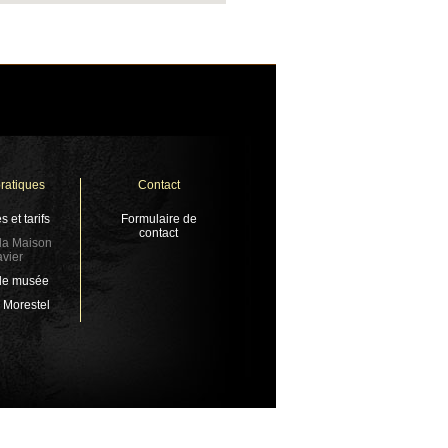
pratiques
Contact
s et tarifs
Formulaire de
contact
 la Maison
vier
 le musée
à Morestel