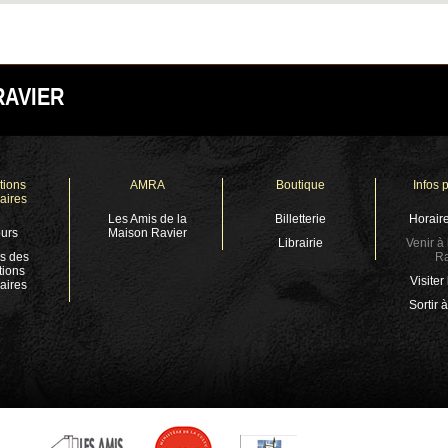
RAVIER
tions
AMRA
Boutique
Infos 
aires
Les Amis de la
Billetterie
Horaire
urs
Maison Ravier
Librairie
Venir à
s des
Ra
tions
Visiter
aires
Sortir 