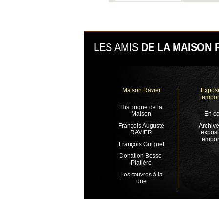
LES AMIS
DE LA MAISON 
Maison Ravier
Exposi
tempor
Historique de la
Maison
En co
François Auguste
Archive
RAVIER
exposi
tempor
François Guiguet
Donation Bosse-
Platière
Les œuvres à la
une