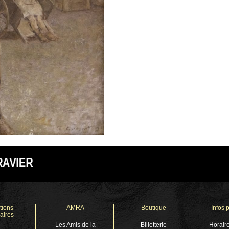
RAVIER
tions
AMRA
Boutique
Infos 
aires
Les Amis de la
Billetterie
Horaire