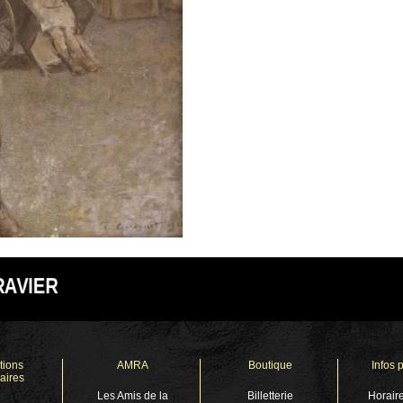
RAVIER
tions
AMRA
Boutique
Infos 
aires
Les Amis de la
Billetterie
Horaire