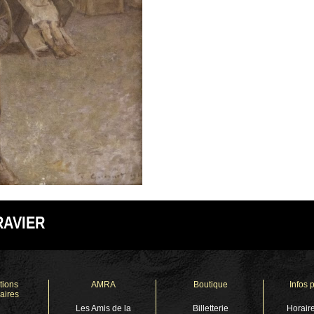
RAVIER
tions
AMRA
Boutique
Infos 
aires
Les Amis de la
Billetterie
Horaire