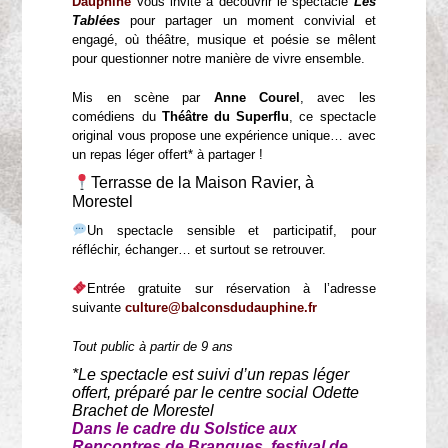
Dauphiné
vous invite à découvrir le spectacle
Les
Tablées
pour partager un moment convivial et
engagé, où théâtre, musique et poésie se mêlent
pour questionner notre manière de vivre ensemble.
Mis en scène par
Anne Courel
, avec les
comédiens du
Théâtre du Superflu
, ce spectacle
original vous propose une expérience unique… avec
un repas léger offert* à partager !
Terrasse de la Maison Ravier, à
Morestel
Un spectacle sensible et participatif, pour
réfléchir, échanger… et surtout se retrouver.
Entrée gratuite sur réservation à l’adresse
suivante
culture@balconsdudauphine.fr
Tout public à partir de 9 ans
*Le spectacle est suivi d’un repas léger
offert, préparé par le centre social Odette
Brachet de Morestel
Dans le cadre du Solstice aux
Rencontres de Brangues, festival de