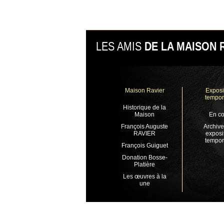
LES AMIS
DE LA MAISON 
Maison Ravier
Exposi
tempor
Historique de la
Maison
En co
François Auguste
Archive
RAVIER
exposi
tempor
François Guiguet
Donation Bosse-
Platière
Les œuvres à la
une