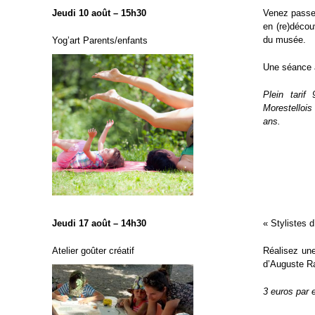
Jeudi 10 août – 15h30
Venez passer
en (re)décou
du musée.
Yog’art Parents/enfants
Une séance a
Plein tari
Morestellois
ans.
Jeudi 17 août – 14h30
« Stylistes d
Atelier goûter créatif
Réalisez un
d’Auguste Ra
3 euros par 