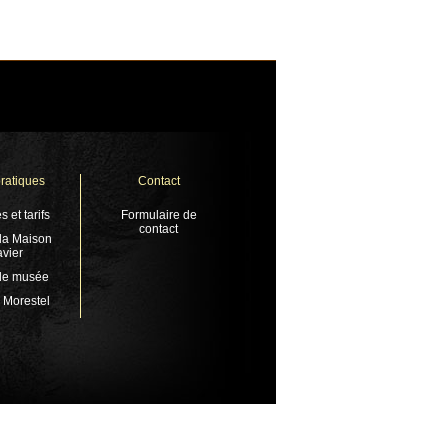
pratiques
Contact
s et tarifs
Formulaire de
contact
 la Maison
vier
 le musée
à Morestel