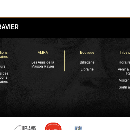
RAVIER
tions
AMRA
Boutique
Infos 
aires
Les Amis de la
Billetterie
Horaire
urs
Maison Ravier
Librairie
Venir à
s des
Ra
tions
Visiter
aires
Sortir 