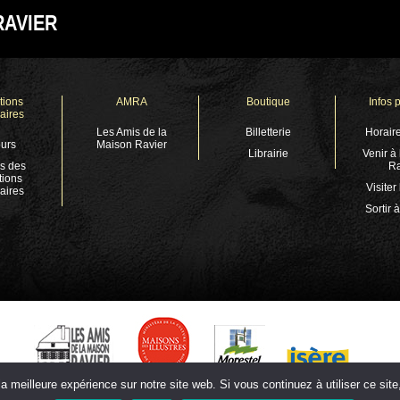
RAVIER
tions
AMRA
Boutique
Infos 
aires
Les Amis de la
Billetterie
Horaire
urs
Maison Ravier
Librairie
Venir à
s des
Ra
tions
Visiter
aires
Sortir 
a meilleure expérience sur notre site web. Si vous continuez à utiliser ce si