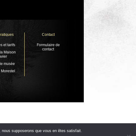
pratiques
Contact
s et tarifs
Formulaire de
contact
 la Maison
vier
 le musée
à Morestel
te, nous supposerons que vous en êtes satisfait.