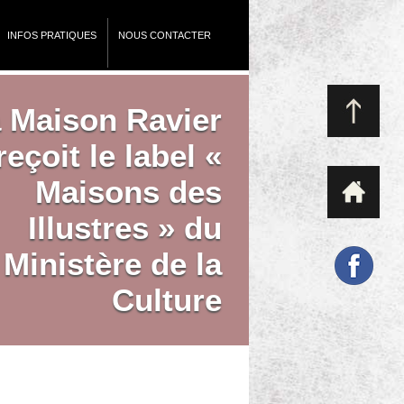
INFOS PRATIQUES
NOUS CONTACTER
 Maison Ravier
reçoit le label «
Maisons des
Illustres » du
Ministère de la
Culture