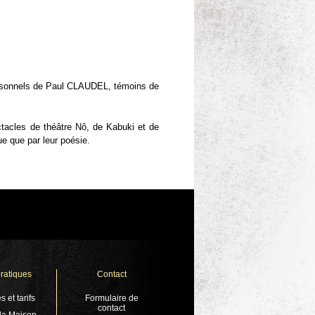
personnels de Paul CLAUDEL, témoins de
ctacles de théâtre Nô, de Kabuki et de
ue que par leur poésie.
pratiques
Contact
s et tarifs
Formulaire de
contact