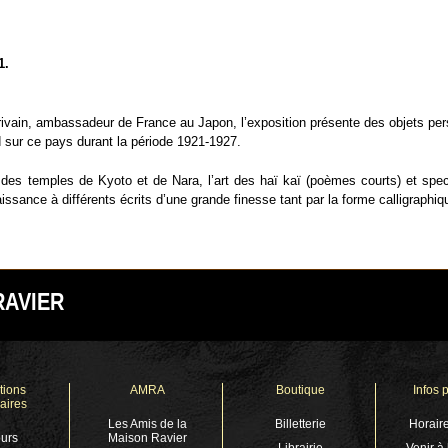
1.
’écrivain, ambassadeur de France au Japon, l’exposition présente des objets 
d sur ce pays durant la période 1921-1927.
des temples de Kyoto et de Nara, l’art des haï kaï (poèmes courts) et spe
sance à différents écrits d’une grande finesse tant par la forme calligraphiq
RAVIER
tions
AMRA
Boutique
Infos 
aires
Les Amis de la
Billetterie
Horaire
urs
Maison Ravier