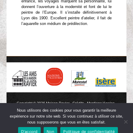
enfance, les voyages marquent sa personnalité, lui
donnent l’ouverture à la modernité et font de lui le
peintre de l’Europe. Il s’installe définitivement à
Lyon dès 1900. Excellent peintre d’atelier, il fait de
l’aquarelle son médium de prédilection.
Copyright © 2026 Maison Ravier -
Crédits
-
Mentions légales
-
Conception et réalisation du site
Notre Studio
Nous utilisons des cookies pour vous garantir la meilleure
expérience sur notre site web. Si vous continuez à utiliser ce site,
nous supposerons que vous en êtes satisfait.
D'accord
Non
Politique de confidentialité