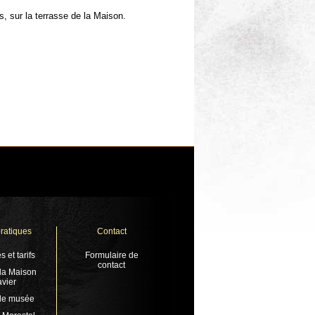
s, sur la terrasse de la Maison.
pratiques
Contact
s et tarifs
Formulaire de
contact
 la Maison
vier
 le musée