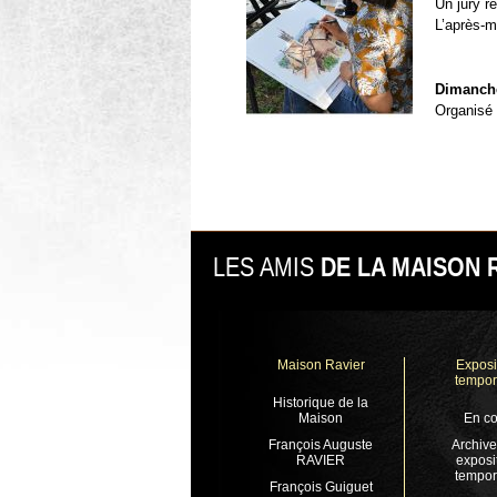
Un jury r
L’après-m
Dimanche
Organisé 
LES AMIS
DE LA MAISON 
Maison Ravier
Exposi
tempor
Historique de la
Maison
En co
François Auguste
Archive
RAVIER
exposi
tempor
François Guiguet