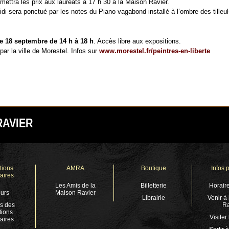
emettra les prix aux lauréats à 17 h 30 à la Maison Ravier.
idi sera ponctué par les notes du Piano vagabond installé à l’ombre des tilleul
 18 septembre de 14 h à 18 h
. Accès libre aux expositions.
par la ville de Morestel. Infos sur
www.morestel.fr/peintres-en-liberte
RAVIER
tions
AMRA
Boutique
Infos 
aires
Les Amis de la
Billetterie
Horaire
urs
Maison Ravier
Librairie
Venir à
s des
Ra
tions
Visiter
aires