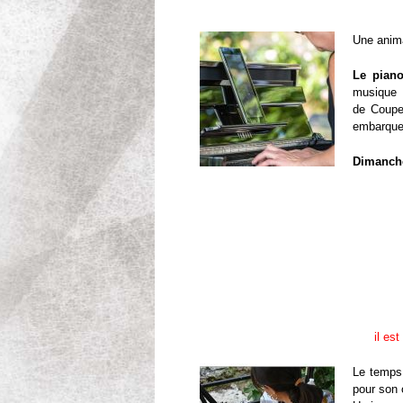
Une anima
Le piano
musique
de Coupe
embarquer
Dimanche 
il es
Le temps 
pour son 