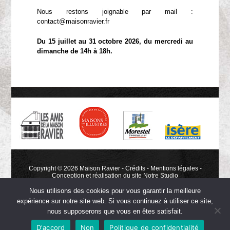
Nous restons joignable par mail :
contact@maisonravier.fr
Du 15 juillet au 31 octobre 2026, du mercredi au
dimanche de 14h à 18h.
Copyright © 2026 Maison Ravier -
Crédits
-
Mentions légales
-
Conception et réalisation du site
Notre Studio
Nous utilisons des cookies pour vous garantir la meilleure
expérience sur notre site web. Si vous continuez à utiliser ce site,
nous supposerons que vous en êtes satisfait.
D'accord
Non
Politique de confidentialité