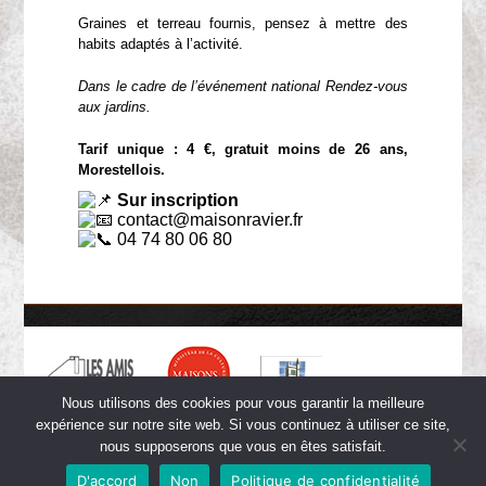
Graines et terreau fournis, pensez à mettre des
habits adaptés à l’activité.
Dans le cadre de l’événement national Rendez-vous
aux jardins.
Tarif unique : 4 €, gratuit moins de 26 ans,
Morestellois.
Sur inscription
contact@maisonravier.fr
04 74 80 06 80
Nous utilisons des cookies pour vous garantir la meilleure
expérience sur notre site web. Si vous continuez à utiliser ce site,
nous supposerons que vous en êtes satisfait.
Copyright © 2026 Maison Ravier -
Crédits
-
Mentions légales
-
D'accord
Non
Politique de confidentialité